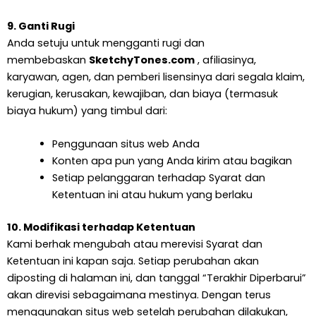
9. Ganti Rugi
Anda setuju untuk mengganti rugi dan
membebaskan
SketchyTones.com
, afiliasinya,
karyawan, agen, dan pemberi lisensinya dari segala klaim,
kerugian, kerusakan, kewajiban, dan biaya (termasuk
biaya hukum) yang timbul dari:
Penggunaan situs web Anda
Konten apa pun yang Anda kirim atau bagikan
Setiap pelanggaran terhadap Syarat dan
Ketentuan ini atau hukum yang berlaku
10. Modifikasi terhadap Ketentuan
Kami berhak mengubah atau merevisi Syarat dan
Ketentuan ini kapan saja. Setiap perubahan akan
diposting di halaman ini, dan tanggal “Terakhir Diperbarui”
akan direvisi sebagaimana mestinya. Dengan terus
menggunakan situs web setelah perubahan dilakukan,