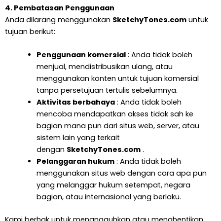
4. Pembatasan Penggunaan
Anda dilarang menggunakan
SketchyTones.com
untuk
tujuan berikut:
Penggunaan komersial
: Anda tidak boleh
menjual, mendistribusikan ulang, atau
menggunakan konten untuk tujuan komersial
tanpa persetujuan tertulis sebelumnya.
Aktivitas berbahaya
: Anda tidak boleh
mencoba mendapatkan akses tidak sah ke
bagian mana pun dari situs web, server, atau
sistem lain yang terkait
dengan
SketchyTones.com
.
Pelanggaran hukum
: Anda tidak boleh
menggunakan situs web dengan cara apa pun
yang melanggar hukum setempat, negara
bagian, atau internasional yang berlaku.
Kami berhak untuk menangguhkan atau menghentikan