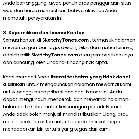
Anda bertanggung jawab penuh atas penggunaan situs
web dan harus memastikan bahwa aktivitas Anda
mematuhi persyaratan ini.
3. Kepemilikan dan Lisensi Konten
Semua konten di
SketchyTones.com
, termasuk halaman
mewarnai, gambar, logo, desain, teks, dan materi lainnya,
adalah milik
SketchyTones.com
atau pemberi lisensinya
dan dilindungi oleh undang-undang hak cipta.
Kami memberi Anda
lisensi terbatas yang tidak dapat
dialihkan
untuk menggunakan halaman mewarnai kami
untuk penggunaan pribadi dan non-komersial. Anda
dapat mengunduh, mencetak, dan mewarnai halaman-
halaman tersebut untuk kesenangan pribadi. Namun,
Anda tidak boleh menjual, mendistribusikan ulang, atau
menggunakan konten untuk tujuan komersial tanpa
mendapatkan izin tertulis yang tegas dari kami.