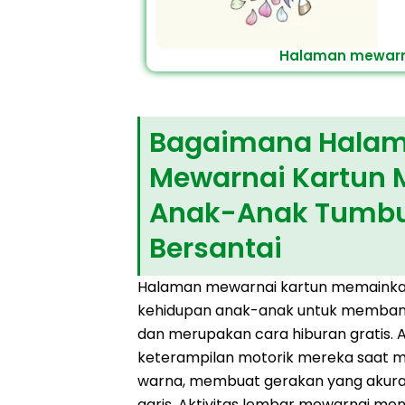
Halaman mewarn
Bagaimana Hala
Mewarnai Kartun
Anak-Anak Tumb
Bersantai
Halaman mewarnai kartun memainka
kehidupan anak-anak untuk memba
dan merupakan cara hiburan gratis. A
keterampilan motorik mereka saat m
warna, membuat gerakan yang akurat
garis. Aktivitas lembar mewarnai me