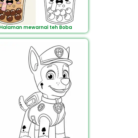
Halaman mewarnai teh Boba