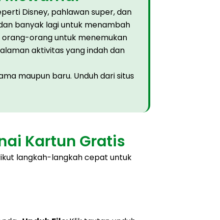
eperti Disney, pahlawan super, dan
y, dan banyak lagi untuk menambah
asi orang-orang untuk menemukan
aman aktivitas yang indah dan
lama maupun baru. Unduh dari situs
i Kartun Gratis
kut langkah-langkah cepat untuk