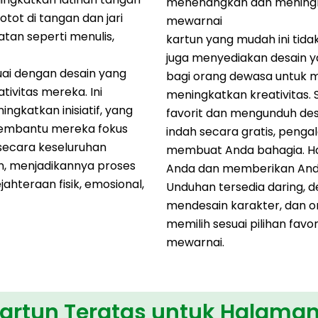
menenangkan dan meningk
t di tangan dan jari
mewarnai
tan seperti menulis,
kartun yang mudah ini tida
juga menyediakan desain 
ai dengan desain yang
bagi orang dewasa untuk 
vitas mereka. Ini
meningkatkan kreativitas. 
ngkatkan inisiatif, yang
favorit dan mengunduh de
 membantu mereka fokus
indah secara gratis, peng
secara keseluruhan
membuat Anda bahagia. Ha
, menjadikannya proses
Anda dan memberikan Anda
ahteraan fisik, emosional,
Unduhan tersedia daring,
mendesain karakter, dan o
memilih sesuai pilihan fav
mewarnai.
Kartun Teratas untuk Halama