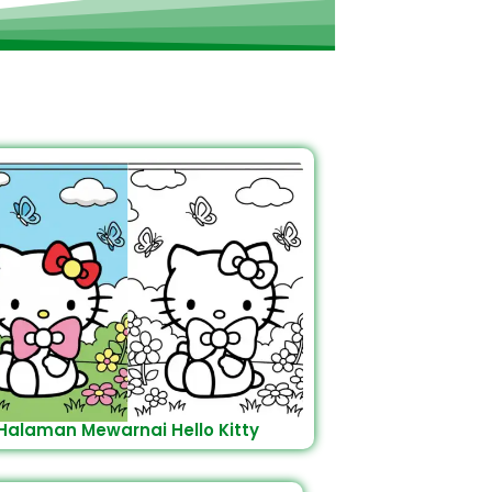
Halaman Mewarnai Hello Kitty