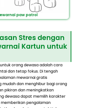
warnai paw patrol
pasan Stres dengan
rnai Kartun untuk
untuk orang dewasa adalah cara
ntai dan tetap fokus. Di tengah
, halaman mewarnai gratis
ng mudah dan menghibur bagi orang
n pikiran dan meningkatkan
ng dewasa dapat memilih karakter
at memberikan pengalaman