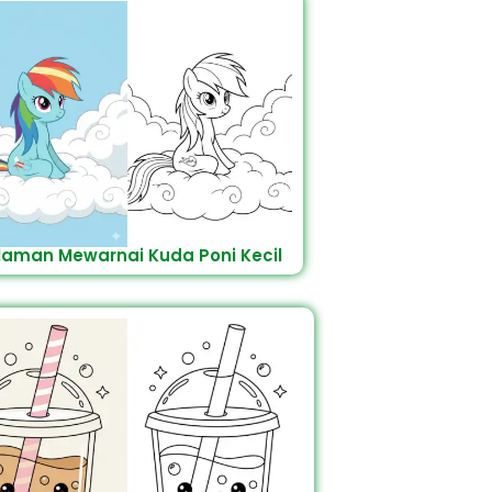
laman Mewarnai Kuda Poni Kecil