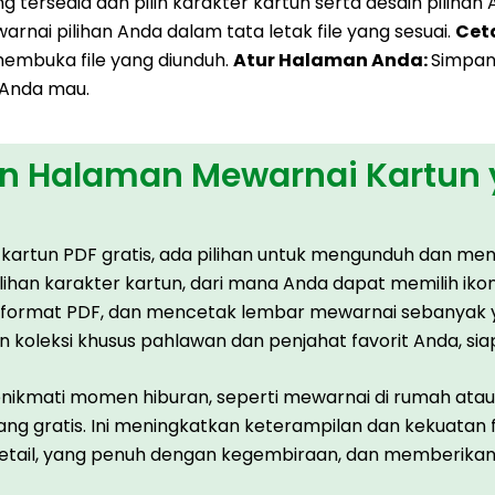
ang tersedia dan pilih karakter kartun serta desain pilihan
ai pilihan Anda dalam tata letak file yang sesuai.
Cet
embuka file yang diunduh.
Atur Halaman Anda:
Simpan
n Anda mau.
 Halaman Mewarnai Kartun y
kartun PDF gratis, ada pilihan untuk mengunduh dan me
ilihan karakter kartun, dari mana Anda dapat memilih ik
ormat PDF, dan mencetak lembar mewarnai sebanyak y
oleksi khusus pahlawan dan penjahat favorit Anda, siap u
kmati momen hiburan, seperti mewarnai di rumah atau 
ng gratis. Ini meningkatkan keterampilan dan kekuatan
tail, yang penuh dengan kegembiraan, dan memberikan p