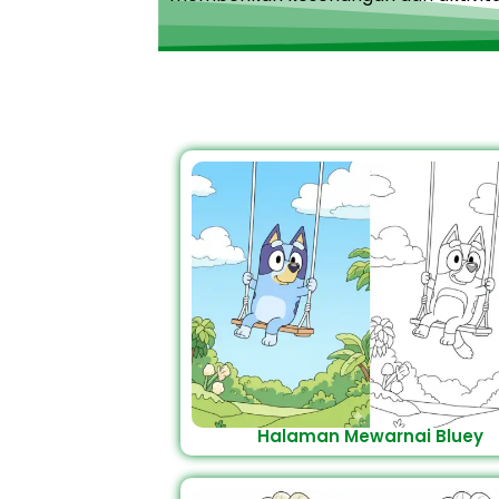
Halaman Mewarnai Bluey