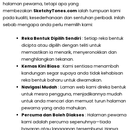
halaman pewarna, tetapi apa yang
membezakan
SketchyTones.com
ialah tumpuan kami
pada kualiti, kesederhanaan dan sentuhan peribadi. Inilah
sebab mengapa anda perlu memilih kami:
Reka Bentuk Dipilih Sendiri
: Setiap reka bentuk
dicipta atau dipilih dengan teliti untuk
memastikan ia menarik, menyeronokkan dan
menghilangkan tekanan.
Kemas Kini Biasa
: Kami sentiasa menambah
kandungan segar supaya anda tidak kehabisan
reka bentuk baharu untuk diwarnakan.
Navigasi Mudah
: Laman web kami direka bentuk
untuk mesra pengguna, menjadikannya mudah
untuk anda mencari dan memuat turun halaman
pewarna yang anda mahukan.
Percuma dan Boleh Diakses
: Halaman pewarna
kami adalah percuma sepenuhnya—tiada
bayaran atau langganan tersembunyi. Hanya