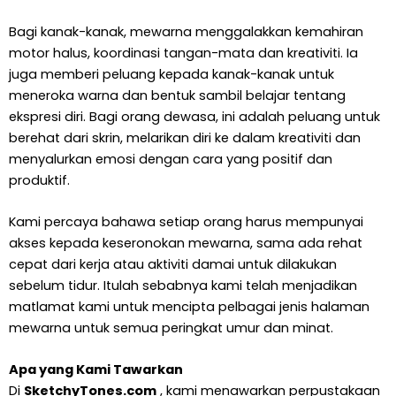
Bagi kanak-kanak, mewarna menggalakkan kemahiran
motor halus, koordinasi tangan-mata dan kreativiti. Ia
juga memberi peluang kepada kanak-kanak untuk
meneroka warna dan bentuk sambil belajar tentang
ekspresi diri. Bagi orang dewasa, ini adalah peluang untuk
berehat dari skrin, melarikan diri ke dalam kreativiti dan
menyalurkan emosi dengan cara yang positif dan
produktif.
Kami percaya bahawa setiap orang harus mempunyai
akses kepada keseronokan mewarna, sama ada rehat
cepat dari kerja atau aktiviti damai untuk dilakukan
sebelum tidur. Itulah sebabnya kami telah menjadikan
matlamat kami untuk mencipta pelbagai jenis halaman
mewarna untuk semua peringkat umur dan minat.
Apa yang Kami Tawarkan
Di
SketchyTones.com
, kami menawarkan perpustakaan