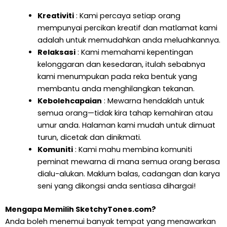
Kreativiti
: Kami percaya setiap orang
mempunyai percikan kreatif dan matlamat kami
adalah untuk memudahkan anda meluahkannya.
Relaksasi
: Kami memahami kepentingan
kelonggaran dan kesedaran, itulah sebabnya
kami menumpukan pada reka bentuk yang
membantu anda menghilangkan tekanan.
Kebolehcapaian
: Mewarna hendaklah untuk
semua orang—tidak kira tahap kemahiran atau
umur anda. Halaman kami mudah untuk dimuat
turun, dicetak dan dinikmati.
Komuniti
: Kami mahu membina komuniti
peminat mewarna di mana semua orang berasa
dialu-alukan. Maklum balas, cadangan dan karya
seni yang dikongsi anda sentiasa dihargai!
Mengapa Memilih SketchyTones.com?
Anda boleh menemui banyak tempat yang menawarkan