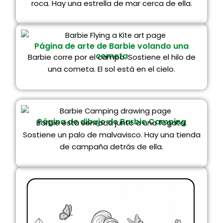
roca. Hay una estrella de mar cerca de ella.
Página de arte de Barbie volando una
cometa
Barbie corre por el campo. Sostiene el hilo de
una cometa. El sol está en el cielo.
Página de dibujo de Barbie Camping
Barbie está sentada junto a una fogata.
Sostiene un palo de malvavisco. Hay una tienda
de campaña detrás de ella.