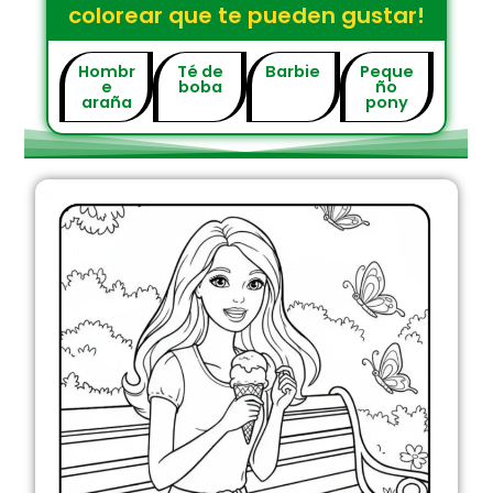
colorear que te pueden gustar!
Hombr
Té de
Barbie
Peque
e
boba
ño
araña
pony