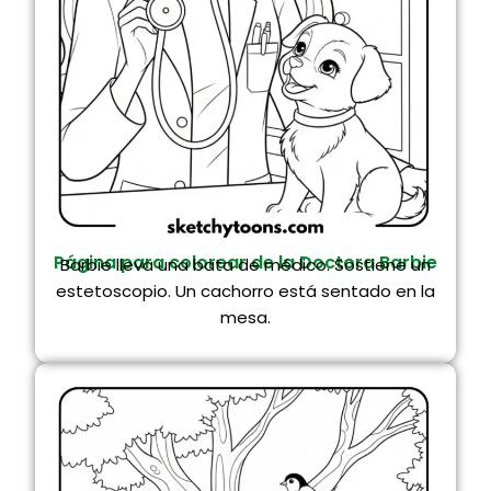
Página para colorear de la Doctora Barbie
Barbie lleva una bata de médico. Sostiene un
estetoscopio. Un cachorro está sentado en la
mesa.