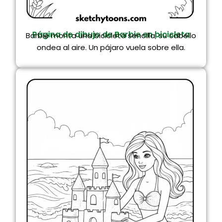
Página de dibujo de Barbie en bicicleta
Barbie monta una bicicleta sencilla, su cabello
ondea al aire. Un pájaro vuela sobre ella.