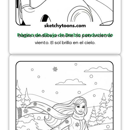
Página de dibujo de Barbie conduciendo
Barbie conduce un coche. Su pelo ondea al
viento. El sol brilla en el cielo.