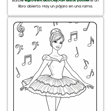
Barbie está sentada bajo un árbol. Sostiene un
libro abierto. Hay un pájaro en una rama.