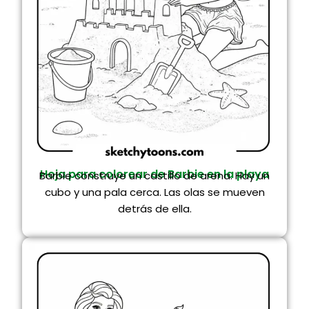
Hoja para colorear de Barbie en la playa
Barbie construye un castillo de arena. Hay un
cubo y una pala cerca. Las olas se mueven
detrás de ella.